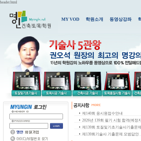
header.html
MY VOD
학원소개
동영상강좌
제140회 응시원접수안내
2026년 139회 필기 시험 합격(예정자
제139회 토질및기초기술사기출문
제139회기술사 기출문제 모범답안