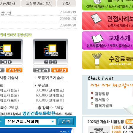
2026/05/19
모범답안
2026/04/20
2020/04/20
시공 기술사
토질/기초기술사
료
:
수강료
:
000(교재별도)
300,000(교재별도)
검정일정
000(교재별도)
600,000(교재별도)
원서접수
000(교재포함)
800,000(교재포함)
합격자발표
강좌수
:
291강
총 강좌수
:
236강