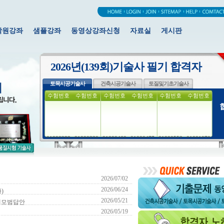
학원강좌
샘플강좌
동영상강좌신청
자료실
게시판
2026년(139회)기술사 필기 합격자
토목시공기술사
건축시공기술사
토질및기초기술사
수험번호
수험번호
수험번호
수험번호
수험번호
수험번호
01000288
01000330
01000460
01000477
01000553
01001070
01001283
01001308
01001865
01001903
01002211
01002281
01002655
01002797
01002955
02000197
02000328
02000723
02000845
02000902
02001423
03100225
03101292
06000209
06000435
07002414
07002439
07002523
07003081
07003373
07003399
07003467
07900006
07900021
07900032
10100078
2026/07/02
10100097
10100302
10100346
10101229
10101755
10102497
2026/06/24
)
10102518
10102861
10102874
10103527
10103671
11000173
2026/05/21
제모범답안
11900001
11900002
13001847
13001877
13001992
13002021
2026/05/19