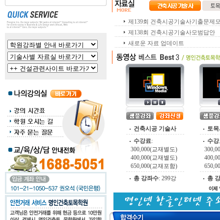
제139회 건축시공기술사기출문제
제138회 건축시공기술사모범답안
새로운 자료 업데이트
건축시공 기술사
토목
수강료
:
수강
300,000(교재별도)
300,
400,000(교재별도)
400,
650,000(교재포함)
650,
총 강좌수
:
299강
총 